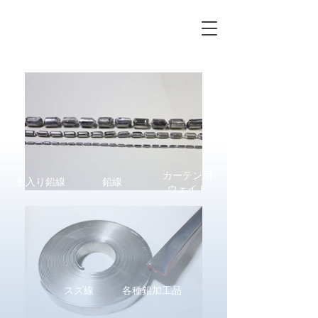
株式会社三和製作所
カーテン用
糸入り鉛線
鉛線
​ウェイト
スズ線
各種鉛加工品