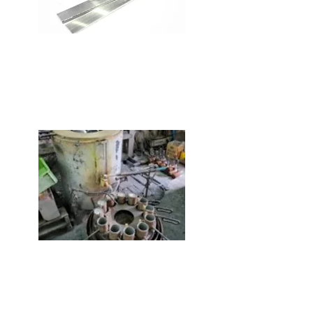
​信頼
創業、大正14年長年 “丁寧な
仕上がり”をモットーに、心掛
けています。
​技術力
ユーザーの多品種製品に対応で
きる技術力の高い熟練者を保有
しています。